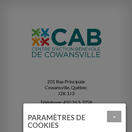
201 Rue Principale
Cowansville, Québec
J2K 1J3
Téléphone: 450 263-3758
info@cabcowansville.com
PARAMÈTRES DE
×
COOKIES