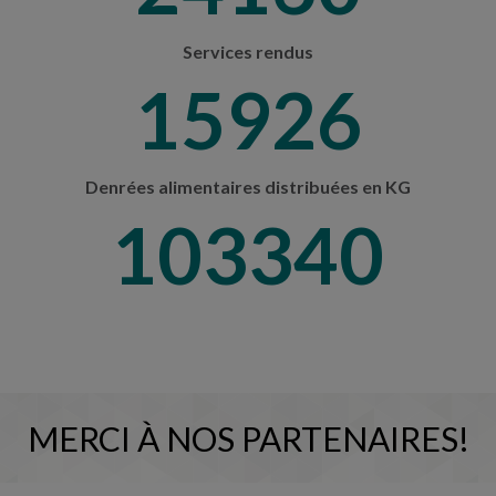
Services rendus
16836
Denrées alimentaires distribuées en KG
109240
MERCI À NOS PARTENAIRES!