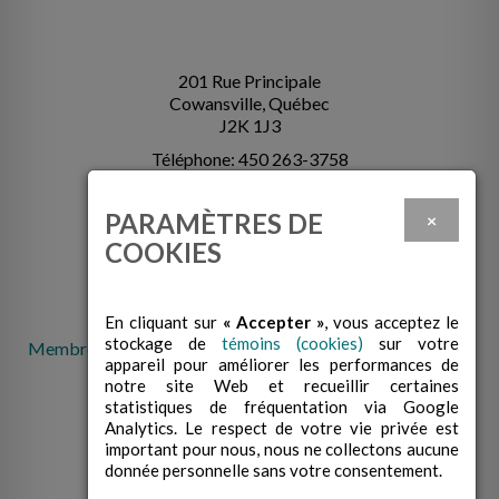
201 Rue Principale
Cowansville, Québec
J2K 1J3
Téléphone: 450 263-3758
info@cabcowansville.com
PARAMÈTRES DE
×
COOKIES
En cliquant sur
« Accepter »
, vous acceptez le
stockage de
témoins (cookies)
sur votre
Membre de la Fédération des centres d'action bénévole du
appareil pour améliorer les performances de
Québec
notre site Web et recueillir certaines
statistiques de fréquentation via Google
Analytics. Le respect de votre vie privée est
important pour nous, nous ne collectons aucune
donnée personnelle sans votre consentement.