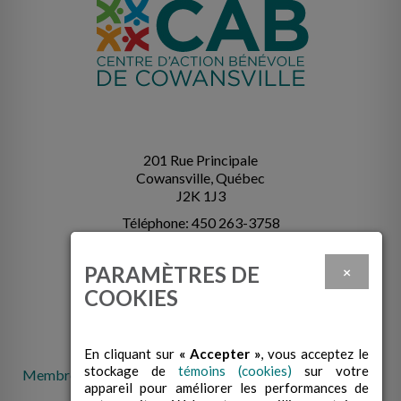
201 Rue Principale
Cowansville, Québec
J2K 1J3
Téléphone: 450 263-3758
info@cabcowansville.com
PARAMÈTRES DE
×
COOKIES
En cliquant sur
« Accepter »
, vous acceptez le
stockage de
témoins (cookies)
sur votre
Membre de la Fédération des centres d'action bénévole du
appareil pour améliorer les performances de
Québec