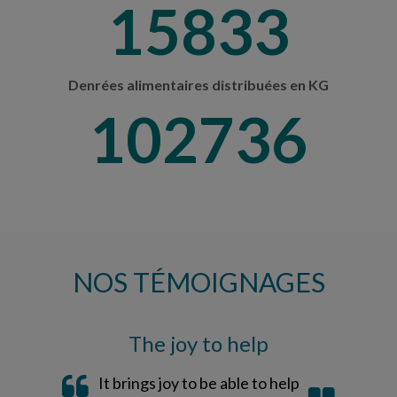
16655
Denrées alimentaires distribuées en KG
108069
NOS TÉMOIGNAGES
The joy to help
It brings joy to be able to help