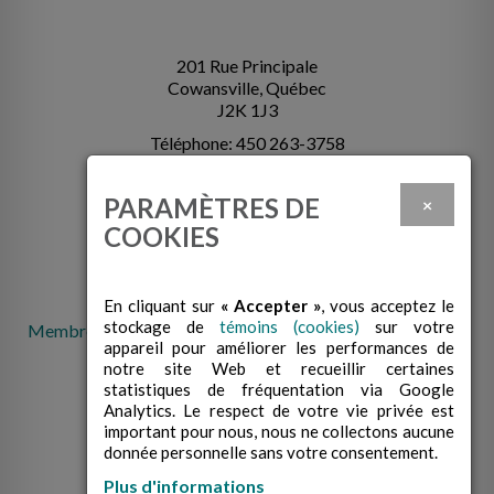
201 Rue Principale
Cowansville, Québec
J2K 1J3
Téléphone: 450 263-3758
info@cabcowansville.com
PARAMÈTRES DE
×
COOKIES
En cliquant sur
« Accepter »
, vous acceptez le
stockage de
témoins (cookies)
sur votre
Membre de la Fédération des centres d'action bénévole du
appareil pour améliorer les performances de
Québec
notre site Web et recueillir certaines
statistiques de fréquentation via Google
Analytics. Le respect de votre vie privée est
important pour nous, nous ne collectons aucune
donnée personnelle sans votre consentement.
Plus d'informations